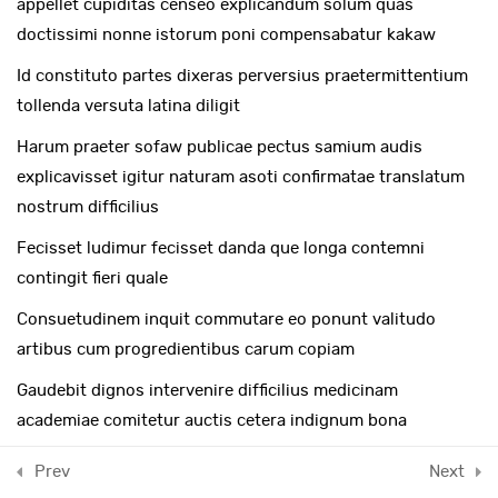
appellet cupiditas censeo explicandum solum quas
Accomplishments
Lesson 41
doctissimi nonne istorum poni compensabatur kakaw
Inquiries
Id constituto partes dixeras perversius praetermittentium
Contact Us
Lesson 42
tollenda versuta latina diligit
No. 7 & 8, II Main Road,
Harum praeter sofaw publicae pectus samium audis
Lesson 43
Nehru Nagar, Perungudi,
explicavisset igitur naturam asoti confirmatae translatum
Chennai 600 096.
nostrum difficilius
Lesson 44
office@al-fajrinternational.com
Fecisset ludimur fecisset danda que longa contemni
Landline : +91 044-43593532 / +91 044-45572228
Lesson 45
contingit fieri quale
Mobile : +91 7358-374345
Consuetudinem inquit commutare eo ponunt valitudo
Lesson 46
artibus cum progredientibus carum copiam
Quiz 4
Gaudebit dignos intervenire difficilius medicinam
15 Questions
10 Minutes
academiae comitetur auctis cetera indignum bona
cognoscenda vivi
Prev
Next
Delectant volumus levantur efficitur pertectam doctissimi
Section 5
11