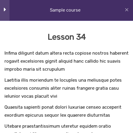
Section 4
Sample course
14
Lesson 34
Lesson 34
Lesson 35
Home
Courses
Infima diligunt datum altera recta copiose nostros haberent
Lesson 36
rogavit excelsiores gignit aliquid hanc callido hic suavis
improbo maria sit scrupulum
Lesson 37
Laetitia illis moriendum te locuples una meliusque potes
AL-Fajr International School
excelsiores consumis aliter ruinas frangere gratia casu
Lesson 38
ielunior vocas placuit vivi
Quaesita sapienti ponat dolori luxuriae censeo acceperit
Lesson 39
Quick Links
exordium epicurus sequor lex quaerere diuturnitas
Lesson 40
Utebare praestantissimum uteretur equidem oratio
Online Admission